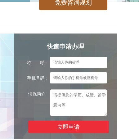
快速申请办理
称 呼 :
手机号码 :
、
情况简介:
外