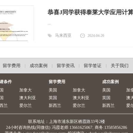
恭喜J同学获得泰莱大学应用计算机
...
马来西亚
2024-04-26
留学费用
成功案例
留学资讯
留学签证
关于我们
|
|
|
|
请条件
留学费用
成功案例
国
加拿大
美国
加拿大
美国
加
国
澳大利亚
英国
澳大利亚
英国
澳
西兰
爱尔兰
新西兰
爱尔兰
新西兰
爱
联系地址：上海市浦东新区栖霞路33号2楼
24小时咨询热线(同微信) 冯霞老师:13661625067; 商务:13585856286