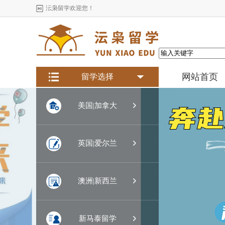
沄枭留学欢迎您！
网站首页
留学选择

美国|加拿大

英国|爱尔兰

澳洲|新西兰

新马泰留学