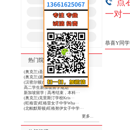
点
一对
马来西亚
泰国
香港澳门
恭喜Y同学
热门院校推荐
(奥克兰)圣玛丽女子中学St ···
(奥克兰)派赫斯特学校Pine···
(汉密尔顿)Silverdal···
高二学生新加坡留学规划
新加坡留学 | 高考结束，本科···
(奥克兰)克里斯汀学校Kris···
(旺格雷)旺格雷女子中学Wha···
(北帕默斯顿)旺格努伊女子中学···
更多...