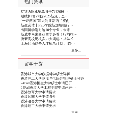
热门资讯
ETS纸质成绩单将于7月26日···
继续扩招？8国2025新规，全···
“一证两国”澳大利亚新西兰双向···
新生必读丨PSB学院新加坡临行···
出国留学选对这10个专业，未来···
斯威本马来西亚留学必看！行前指···
澳新高校硬核实力大揭秘：从学术···
上海启动储备人才招录计划， 瞄···
更多...
留学干货
香港城市大学数据科学硕士详解
香港理工大学物流与供应链管理硕士推荐
24Fall香港恒生大学硕士申请已开···
24Fall香港大学工程学院申请已开···
香港教育大学申请要求
香港岭南大学申请条件
香港浸会大学申请要求
香港理工大学申请要求
更多...