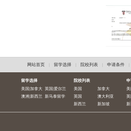
网站首页
留学选择
院校列表
申请条件
|
|
|
|
留学选择
院校列表
申
美国|加拿大
英国|爱尔兰
美国
加拿大
美
澳洲|新西兰
新马泰留学
英国
澳大利亚
英
新西兰
新加坡
新