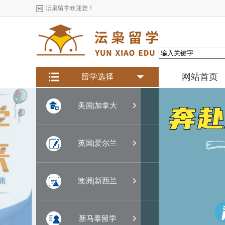
沄枭留学欢迎您！
网站首页
留学选择

美国|加拿大

英国|爱尔兰

澳洲|新西兰

新马泰留学