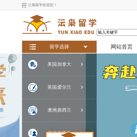
沄枭留学欢迎您！
网站首页
留学选择

美国|加拿大

英国|爱尔兰

澳洲|新西兰

新马泰留学