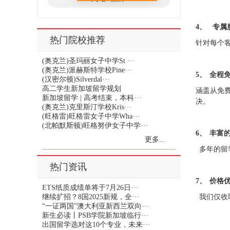
4、 专属
热门院校推荐
针对每个
(奥克兰)圣玛丽女子中学St ···
(奥克兰)派赫斯特学校Pine···
5、
全程
(汉密尔顿)Silverdal···
高二学生新加坡留学规划
涵盖从免
新加坡留学 | 高考结束，本科···
决。
(奥克兰)克里斯汀学校Kris···
(旺格雷)旺格雷女子中学Wha···
(北帕默斯顿)旺格努伊女子中学···
6、
丰富
更多...
多年的留
热门资讯
7、
价格
ETS纸质成绩单将于7月26日···
继续扩招？8国2025新规，全···
我们仅收
“一证两国”澳大利亚新西兰双向···
新生必读丨PSB学院新加坡临行···
出国留学选对这10个专业，未来···